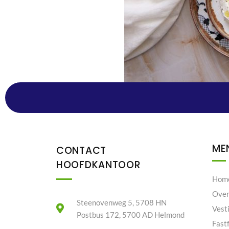
ME
CONTACT
HOOFDKANTOOR
Hom
Over
Steenovenweg 5, 5708 HN
Vest
Postbus 172, 5700 AD Helmond
Fast