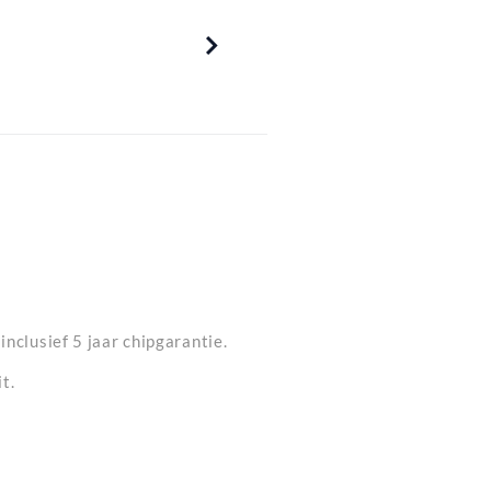
Ontdek Ola
schepijs voor
het...
nclusief 5 jaar chipgarantie.
t.