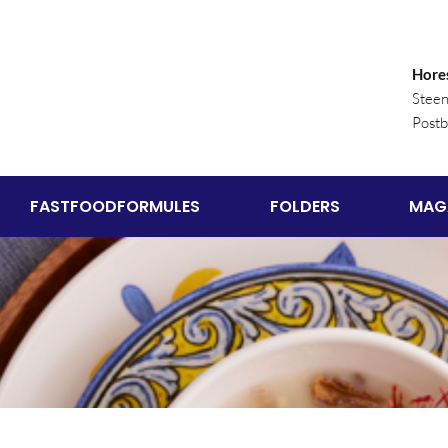
Hore
Stee
Post
FASTFOODFORMULES
FOLDERS
MAG