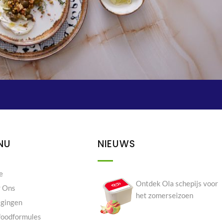
NU
NIEUWS
e
Ontdek Ola schepijs voor
 Ons
het zomerseizoen
igingen
foodformules