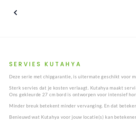
Nutella innovatieve
elektronische dispenser
SERVIES KUTAHYA
Deze serie met chipgarantie, is uitermate geschikt voor 
Sterk servies dat je kosten verlaagt. Kutahya maakt servi
Ons gekleurde 27 cm bord is ontworpen voor intensief horec
Minder breuk betekent minder vervanging. En dat betekent:
Benieuwd wat Kutahya voor jouw locatie(s) kan betekenen